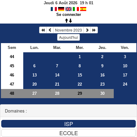
Jeudi 6 Août 2026
19
h
01
Se connecter
Novembre 2023
Aujourd'hui
Sem
Lun.
Mar.
Mer.
Jeu.
Ven.
44
1
2
3
45
6
7
8
9
10
46
13
14
15
16
17
47
20
21
22
23
24
48
27
28
30
29
Domaines :