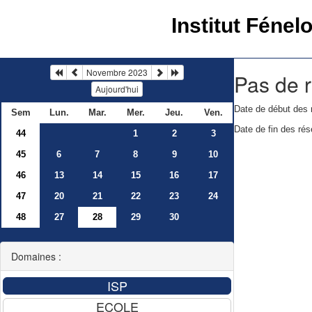
Institut Fénel
Novembre 2023
Pas de r
Aujourd'hui
Date de début des 
Sem
Lun.
Mar.
Mer.
Jeu.
Ven.
Date de fin des rés
44
1
2
3
45
6
7
8
9
10
46
13
14
15
16
17
47
20
21
22
23
24
48
27
28
29
30
Domaines :