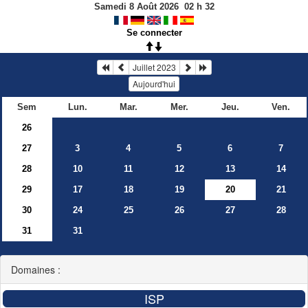
Samedi 8 Août 2026
02
h
32
Se connecter
Juillet 2023
Aujourd'hui
Sem
Lun.
Mar.
Mer.
Jeu.
Ven.
26
27
3
4
5
6
7
28
10
11
12
13
14
29
17
18
19
20
21
30
24
25
26
27
28
31
31
Domaines :