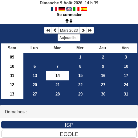
Dimanche 9 Août 2026
14
h
39
Se connecter
Mars 2023
Aujourd'hui
Sem
Lun.
Mar.
Mer.
Jeu.
Ven.
09
1
2
3
10
6
7
8
9
10
11
13
14
15
16
17
12
20
21
22
23
24
13
27
28
29
30
31
Domaines :