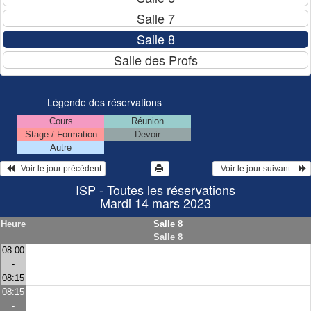
Légende des réservations
Cours
Réunion
Stage / Formation
Devoir
Autre
   Voir le jour précédent
  Voir le jour suivant    
ISP - Toutes les réservations
Mardi 14 mars 2023
Heure
Salle 8
Salle 8
08:00
-
08:15
08:15
-