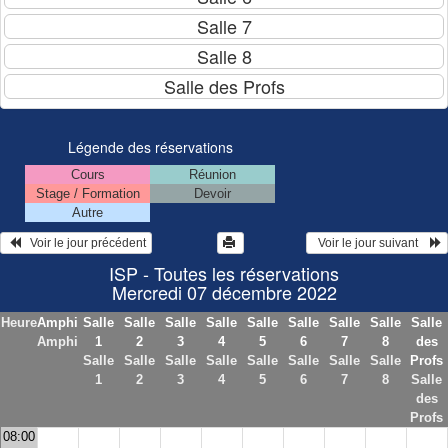
Légende des réservations
Cours
Réunion
Stage / Formation
Devoir
Autre
   Voir le jour précédent
  Voir le jour suivant    
ISP - Toutes les réservations
Mercredi 07 décembre 2022
Heure
Amphi
Salle
Salle
Salle
Salle
Salle
Salle
Salle
Salle
Salle
Amphi
1
2
3
4
5
6
7
8
des
Salle
Salle
Salle
Salle
Salle
Salle
Salle
Salle
Profs
1
2
3
4
5
6
7
8
Salle
des
Profs
08:00