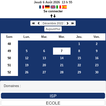
Jeudi 6 Août 2026
13
h
55
Se connecter
Décembre 2022
Aujourd'hui
Sem
Lun.
Mar.
Mer.
Jeu.
Ven.
48
1
2
49
5
6
7
8
9
50
12
13
14
15
16
51
19
20
21
22
23
52
26
27
28
29
30
Domaines :