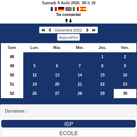
Samedi 8 Août 2026
08
h
18
Se connecter
Décembre 2022
Aujourd'hui
Sem
Lun.
Mar.
Mer.
Jeu.
Ven.
48
1
2
49
5
6
7
8
9
50
12
13
14
15
16
51
19
20
21
22
23
52
26
27
28
29
30
Domaines :