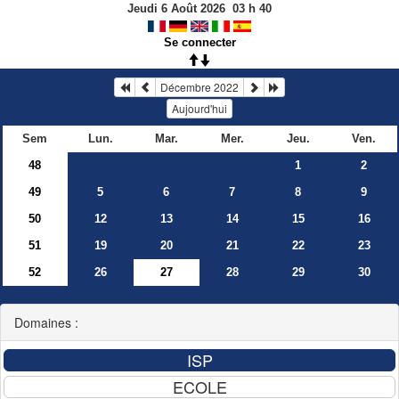
Jeudi 6 Août 2026
03
h
40
Se connecter
Décembre 2022
Aujourd'hui
Sem
Lun.
Mar.
Mer.
Jeu.
Ven.
48
1
2
49
5
6
7
8
9
50
12
13
14
15
16
51
19
20
21
22
23
52
26
27
28
29
30
Domaines :