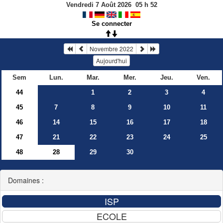
Vendredi 7 Août 2026
05
h
52
Se connecter
Novembre 2022
Aujourd'hui
Sem
Lun.
Mar.
Mer.
Jeu.
Ven.
44
1
2
3
4
45
7
8
9
10
11
46
14
15
16
17
18
47
21
22
23
24
25
48
28
29
30
Domaines :