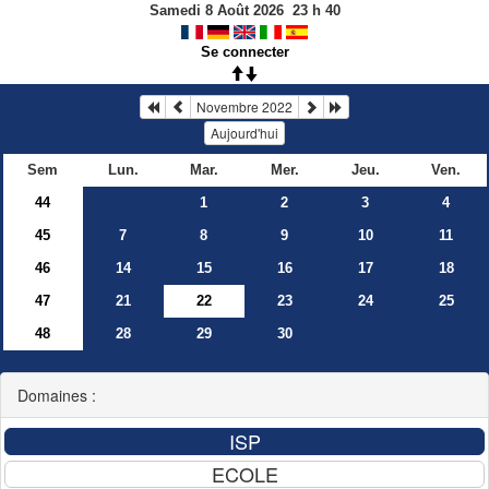
Samedi 8 Août 2026
23
h
40
Se connecter
Novembre 2022
Aujourd'hui
Sem
Lun.
Mar.
Mer.
Jeu.
Ven.
44
1
2
3
4
45
7
8
9
10
11
46
14
15
16
17
18
47
21
22
23
24
25
48
28
29
30
Domaines :