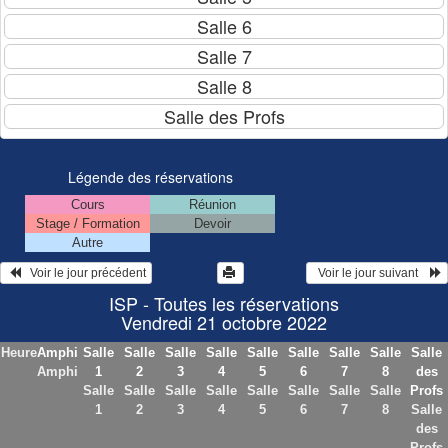
Légende des réservations
Cours
Réunion
Stage / Formation
Devoir
Autre
   Voir le jour précédent
  Voir le jour suivant    
ISP - Toutes les réservations
Vendredi 21 octobre 2022
Heure
Amphi
Salle
Salle
Salle
Salle
Salle
Salle
Salle
Salle
Salle
Amphi
1
2
3
4
5
6
7
8
des
Salle
Salle
Salle
Salle
Salle
Salle
Salle
Salle
Profs
1
2
3
4
5
6
7
8
Salle
des
Profs